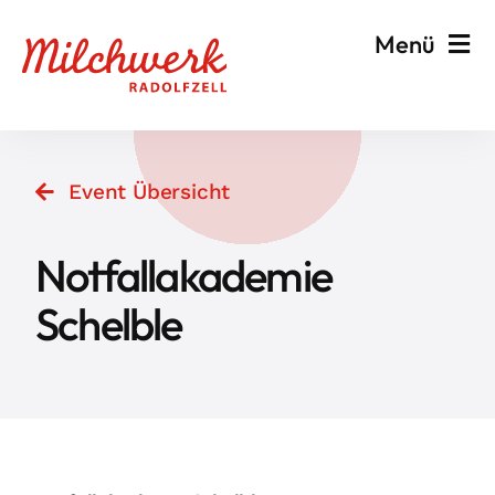
Zum
Menü
Inhalt
springen
Veranstalten & Planen
Event Übersicht
Besuchen & Informieren
Notfallakademie
Events
Schelble
Milchwerk