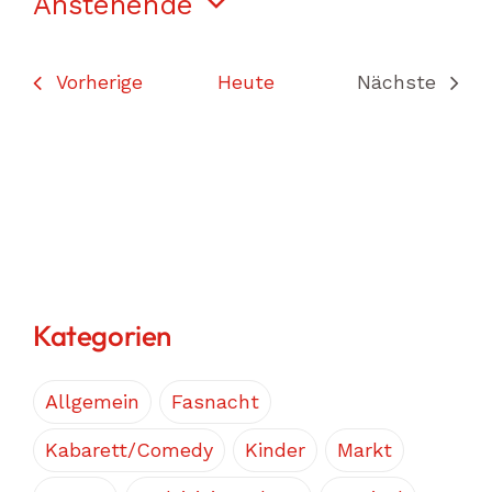
Anstehende
Datum
wählen.
Veranstaltungen
Vorherige
Heute
Nächste
Veranstal
Kategorien
Allgemein
Fasnacht
Kabarett/Comedy
Kinder
Markt