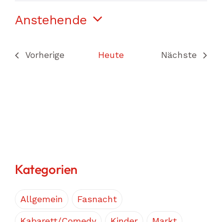
Anstehende
Datum
wählen.
Vorherige
Heute
Nächste
Veranstaltungen
Veranstal
Kategorien
Allgemein
Fasnacht
Kabarett/Comedy
Kinder
Markt