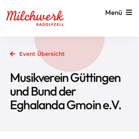
Zum
Menü
Inhalt
springen
Veranstalten & Planen
Event Übersicht
Besuchen & Informieren
Musikverein Güttingen
Events
und Bund der
Eghalanda Gmoin e.V.
Milchwerk