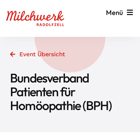
Zum
Menü
Inhalt
springen
Veranstalten & Planen
Event Übersicht
Besuchen & Informieren
Bundesverband
Events
Patienten für
Homöopathie (BPH)
Milchwerk