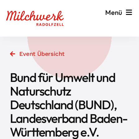
Zum
Menü
Inhalt
springen
Veranstalten & Planen
Event Übersicht
Besuchen & Informieren
Bund für Umwelt und
Events
Naturschutz
Deutschland (BUND),
Milchwerk
Landesverband Baden-
Württemberg e.V.