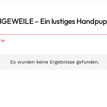
GEWEILE – Ein lustiges Handpup
gen
Es wurden keine Ergebnisse gefunden.
Hinweis