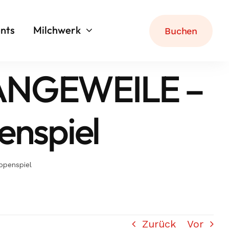
nts
Milchwerk
Buchen
LANGEWEILE –
enspiel
ppenspiel
Zurück
Vor