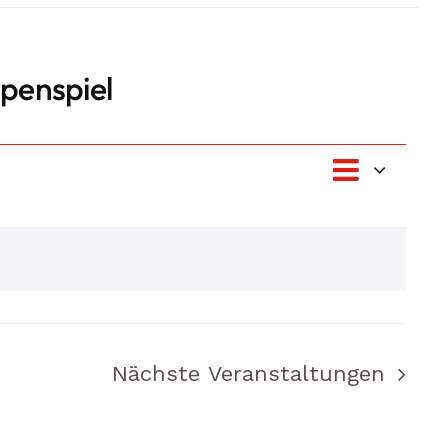
penspiel
Veran
Ansic
Zusammenf
Ansic
Navig
Navig
Nächste
Veranstaltungen