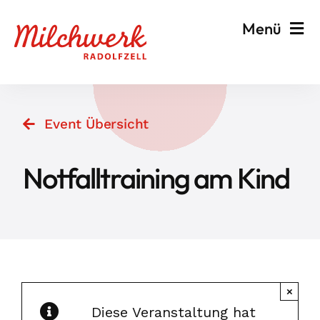
Zum
Menü
Inhalt
springen
Veranstalten & Planen
Event Übersicht
Besuchen & Informieren
Notfalltraining am Kind
Events
Milchwerk
×
Diese Veranstaltung hat