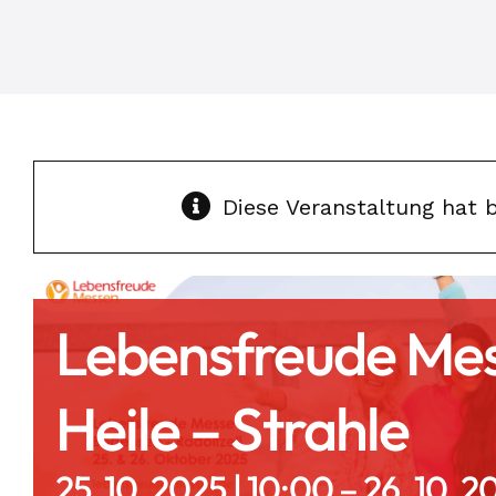
Diese Veranstaltung hat b
Lebensfreude Mess
Heile – Strahle
25. 10. 2025 | 10:00
–
26. 10. 2