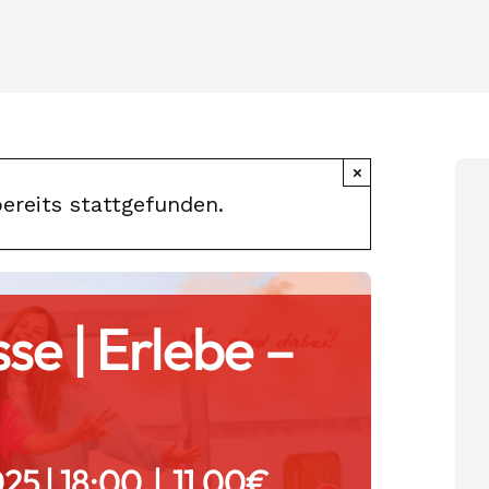
×
ereits stattgefunden.
e | Erlebe –
025 | 18:00
|
11,00€