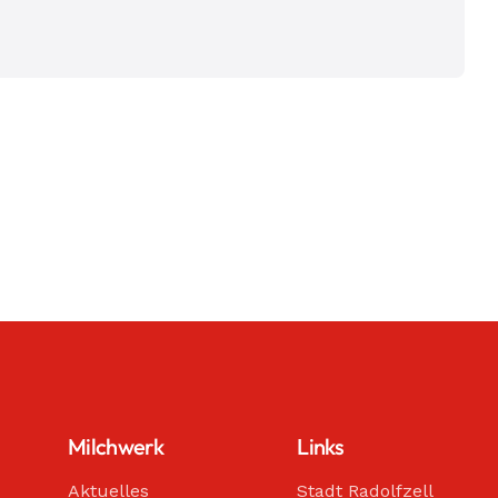
Milchwerk
Links
Aktuelles
Stadt Radolfzell