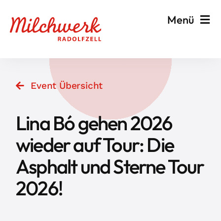
Zum
Menü
Inhalt
springen
Veranstalten & Planen
Event Übersicht
Besuchen & Informieren
Lina Bó gehen 2026
Events
wieder auf Tour: Die
Asphalt und Sterne Tour
Milchwerk
2026!