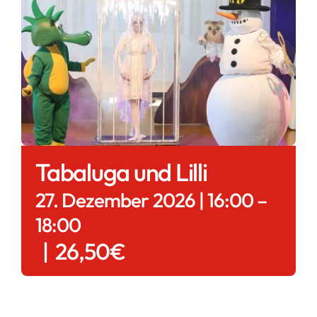
Tabaluga und Lilli
27. Dezember 2026 | 16:00
–
18:00
|
26,50€