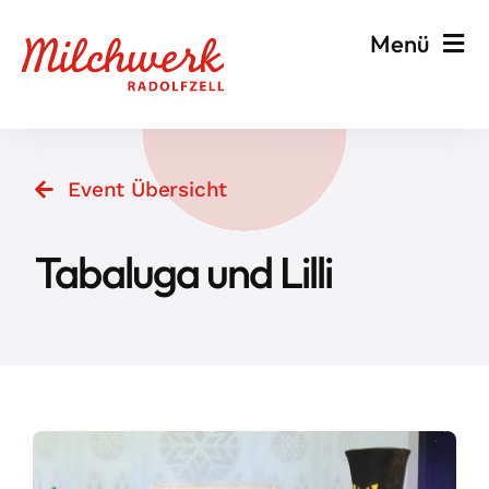
Zum
Menü
Inhalt
springen
Veranstalten & Planen
Event Übersicht
Besuchen & Informieren
Tabaluga und Lilli
Events
Milchwerk