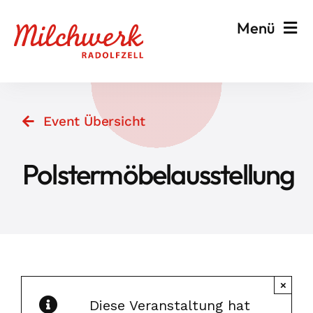
Zum
Menü
Inhalt
springen
Veranstalten & Planen
Event Übersicht
Besuchen & Informieren
Polstermöbelausstellung
Events
Milchwerk
×
Diese Veranstaltung hat