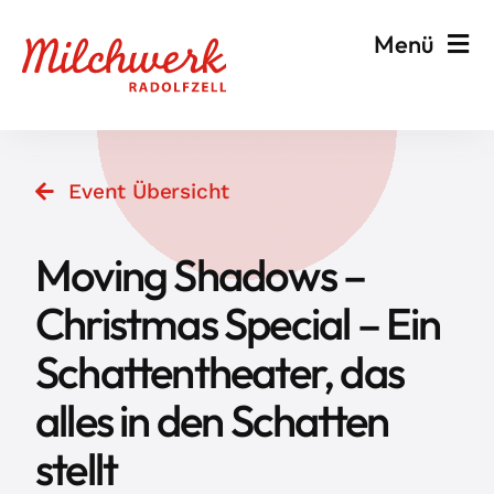
Zum
Menü
Inhalt
springen
Veranstalten & Planen
Event Übersicht
Besuchen & Informieren
Moving Shadows –
Events
Christmas Special – Ein
Schattentheater, das
Milchwerk
alles in den Schatten
stellt