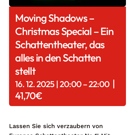
Moving Shadows –
Christmas Special – Ein
Schattentheater, das
alles in den Schatten
stellt
|
16. 12. 2025 | 20:00
–
22:00
41,70€
Lassen Sie sich verzaubern von