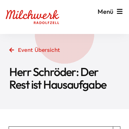
Zum
Menü
Inhalt
springen
Veranstalten & Planen
Event Übersicht
Besuchen & Informieren
Herr Schröder: Der
Events
Rest ist Hausaufgabe
Milchwerk