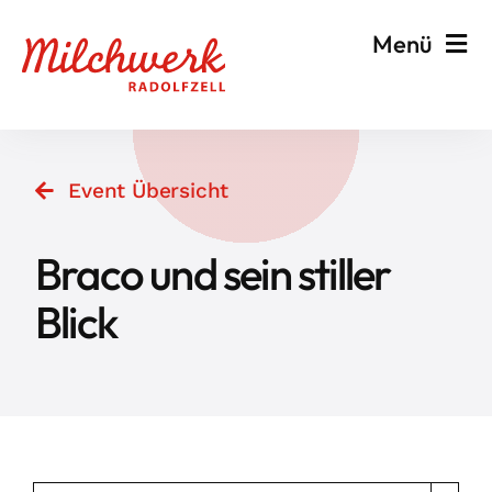
Zum
Menü
Inhalt
springen
Veranstalten & Planen
Event Übersicht
Besuchen & Informieren
Braco und sein stiller
Events
Blick
Milchwerk