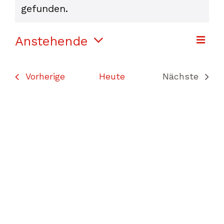
Hinweis
gefunden.
Ver
Anstehende
Ans
Liste
Datum
Ans
Nav
wählen.
Nav
Veranstaltungen
Vorherige
Heute
Nächste
Veranstal