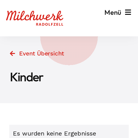
Zum
Menü
Inhalt
springen
Veranstalten & Planen
Event Übersicht
Besuchen & Informieren
Kinder
Events
Milchwerk
Veranstaltungen
Es wurden keine Ergebnisse